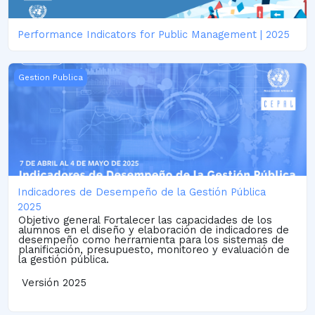
Performance Indicators for Public Management | 2025
Indicadores de Desempeño de la Gestión Pública 2025
Gestion Publica
Indicadores de Desempeño de la Gestión Pública
2025
Objetivo general Fortalecer las capacidades de los
alumnos en el diseño y elaboración de indicadores de
desempeño como herramienta para los sistemas de
planificación, presupuesto, monitoreo y evaluación de
la gestión pública.
Versión 2025