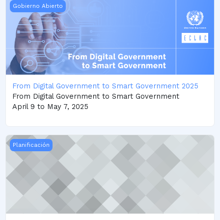
From Digital Government to Smart Government 2025
Gobierno Abierto
From Digital Government to Smart Government 2025
From Digital Government to Smart Government
April 9 to May 7, 2025
Facilidad Técnico-Financiero para la Transformación de los
Planificación