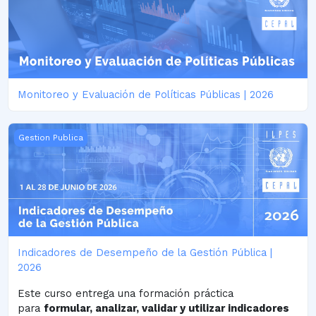
Monitoreo y Evaluación de Políticas Públicas | 2026
Indicadores de Desempeño de la Gestión Pública | 2026
Gestion Publica
Indicadores de Desempeño de la Gestión Pública |
2026
Este curso entrega una formación práctica
para
formular, analizar, validar y utilizar indicadores