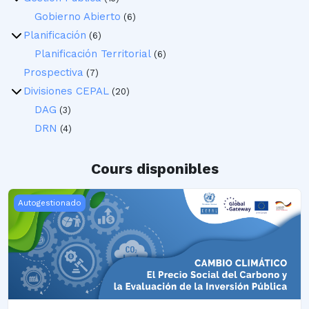
Gobierno Abierto
(6)
Planificación
(6)
Planificación Territorial
(6)
Prospectiva
(7)
Divisiones CEPAL
(20)
DAG
(3)
DRN
(4)
Cours disponibles
El Precio Social del Carbono y la Evaluación de la Inversión 
Autogestionado