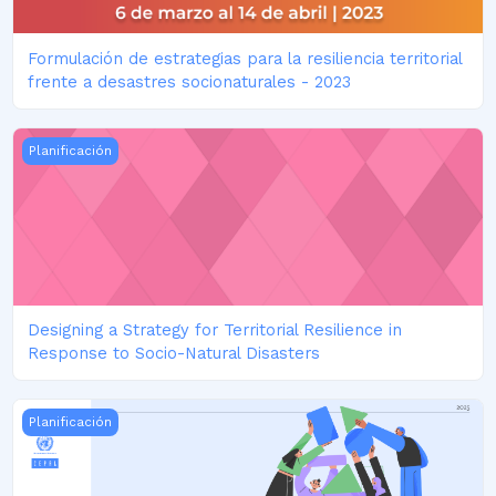
Formulación de estrategias para la resiliencia territorial
frente a desastres socionaturales - 2023
Designing a Strategy for Territorial Resilience in Response 
Planificación
Designing a Strategy for Territorial Resilience in
Response to Socio-Natural Disasters
DIÁLOGOS POLÍTICOS: Interlocuciones Necesarias en Contex
Planificación