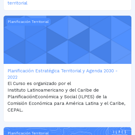
territorial
Planificación Estratégica Territorial y Agenda 2030 - 2022
Planificación Territorial
Planificación Estratégica Territorial y Agenda 2030 -
2022
El Curso es organizado por el
Instituto
Latinoamericano y del Caribe de
PlanificaciónEconómica y Social (ILPES) de la
Comisión
Económica para América Latina y el Caribe,
CEPAL.
Planificación Estratégica Territorial
Planificación Territorial