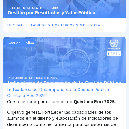
RESPALDO Gestión x Resultados y VP - 2024
Indicadores de Desempeño de la Gestión Pública - Quintan
Gestion Publica
Indicadores de Desempeño de la Gestión Pública -
Quintana Roo 2025
Curso cerrado para alumnos de
Quintana Roo 2025.
Objetivo general Fortalecer las capacidades de los
alumnos en el diseño y elaboración de indicadores de
desempeño como herramienta para los sistemas de