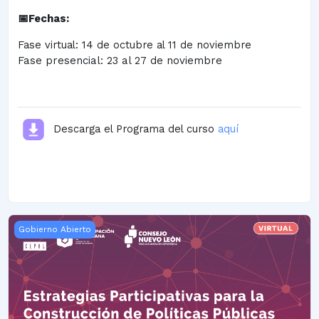
📅Fechas:
Fase virtual: 14 de octubre al 11 de noviembre
Fase presencial: 23 al 27 de noviembre
Descarga el Programa del curso
aquí
Estrategias Participativas para la Construcción de Políticas 
Gobierno Abierto