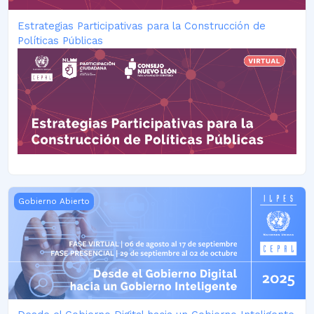
Estrategias Participativas para la Construcción de
Políticas Públicas
Desde el Gobierno Digital hacia un Gobierno Inteligente - 2
Gobierno Abierto