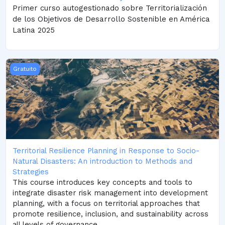
Primer curso autogestionado sobre Territorialización
de los Objetivos de Desarrollo Sostenible en América
Latina 2025
Territorial Resilience Planning in Response to Socio-Natural
Gratuito
Territorial Resilience Planning in Response to Socio-
Natural Disasters: An introduction to Methods and
Strategies
This course introduces key concepts and tools to
integrate disaster risk management into development
planning, with a focus on territorial approaches that
promote resilience, inclusion, and sustainability across
all levels of governance.