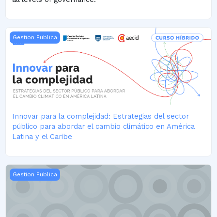
Innovar para la complejidad: Estrategias del sector público
Gestion Publica
Innovar para la complejidad: Estrategias del sector
público para abordar el cambio climático en América
Latina y el Caribe
Resumen Marco Lógico - 2026
Gestion Publica