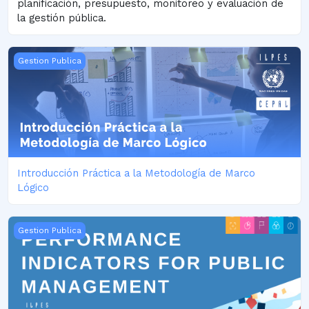
planificación, presupuesto, monitoreo y evaluación de
la gestión pública.
Introducción Práctica a la Metodología de Marco Lógico
Gestion Publica
Introducción Práctica a la Metodología de Marco
Lógico
Performance Indicators for Public Management | 2025
Gestion Publica