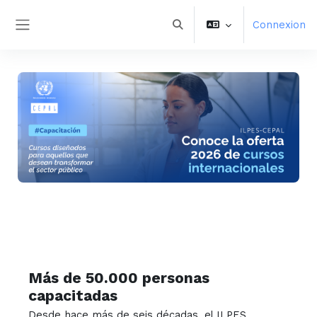
Aller au contenu principal
Connexion
Activer/désactiver la saisie 
Panneau latéral
Más de 50.000 personas
capacitadas
Desde hace más de seis décadas, el ILPES