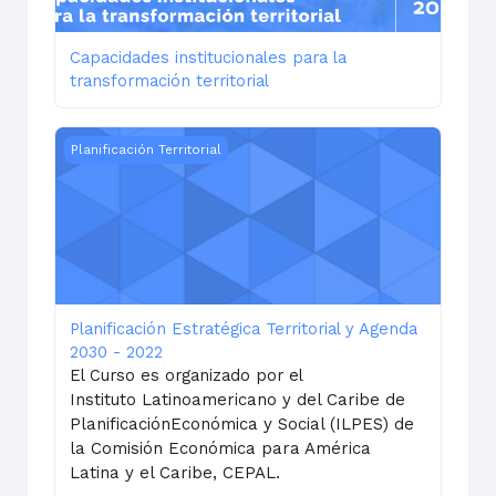
Capacidades institucionales para la
transformación territorial
Planificación Estratégica Territorial y Agenda 2030 - 20
Planificación Territorial
Planificación Estratégica Territorial y Agenda
2030 - 2022
El Curso es organizado por el
Instituto
Latinoamericano y del Caribe de
PlanificaciónEconómica y Social (ILPES) de
la Comisión
Económica para América
Latina y el Caribe, CEPAL.