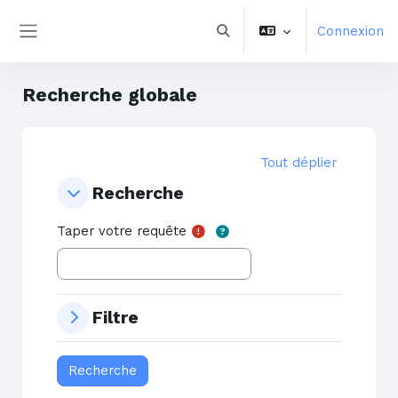
Passer au contenu principal
Connexion
Activer/désactiver la saisie 
Panneau latéral
Recherche globale
Tout déplier
Recherche
Recherche
Recherche
Taper votre requête
Filtre
Filtre
Filtre