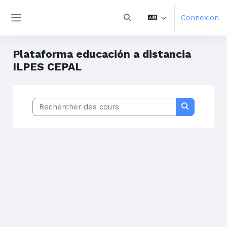
Aller au contenu principal
Connexion
Activer/désactiver la saisie 
Panneau latéral
Plataforma educación a distancia
ILPES CEPAL
Rechercher des cours
Rechercher