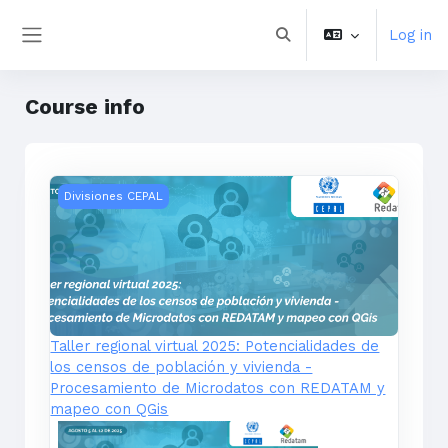
Skip to main content
Log in
Toggle search input
Side panel
Course info
Taller regional virtual 2025: Potencialidades de los
Divisiones CEPAL
Taller regional virtual 2025: Potencialidades de
los censos de población y vivienda -
Procesamiento de Microdatos con REDATAM y
mapeo con QGis