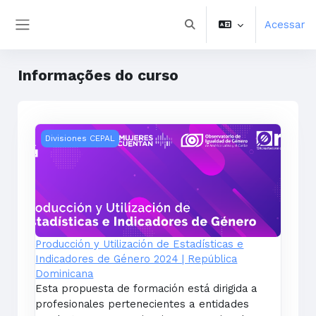
Ir para o conteúdo principal
Acessar
Alternar entrada de pesqu
Painel lateral
Informações do curso
Producción y Utilización de Estadísticas e Indicadore
Divisiones CEPAL
Producción y Utilización de Estadísticas e
Indicadores de Género 2024 | República
Dominicana
Esta propuesta de formación está dirigida a
profesionales pertenecientes
a entidades