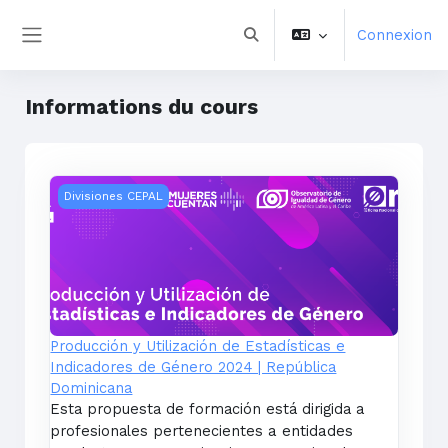
Aller au contenu principal
Connexion
Activer/désactiver la saisie 
Panneau latéral
Informations du cours
Producción y Utilización de Estadísticas e Indicadore
Divisiones CEPAL
Producción y Utilización de Estadísticas e
Indicadores de Género 2024 | República
Dominicana
Esta propuesta de formación está dirigida a
profesionales pertenecientes
a entidades