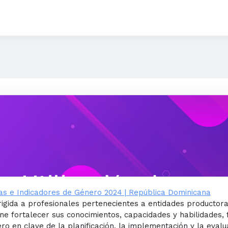
as e Indicadores de Género 2024 | República Dominicana
icas e Indicadores de Género 2024 | República Dominicana
rigida a profesionales pertenecientes
a entidades productora
ne fortalecer sus conocimientos, capacidades y
habilidades, 
ero en clave de la planificación, la implementación
y la evalu