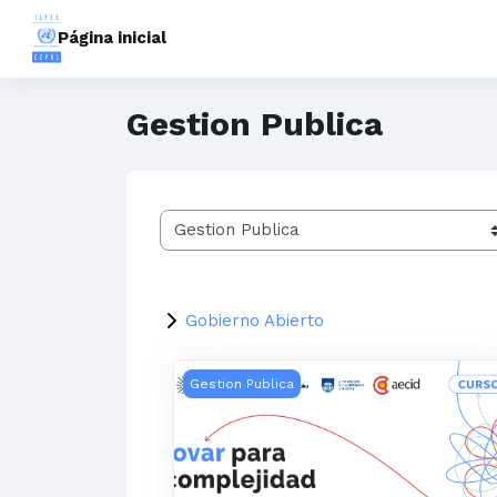
Ir para o conteúdo principal
Página inicial
Gestion Publica
Categorias de Cursos
Gobierno Abierto
Innovar para la complejidad: Estrategi
Gestion Publica