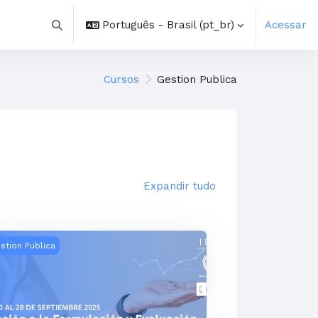
Português - Brasil ‎(pt_br)‎
Acessar
Alternar entrada de pesquisa
Cursos
Gestion Publica
Expandir tudo
érica Latina y el Caribe
roducción a la Formulación y Evaluación de Proyectos de Inve
stion Publica