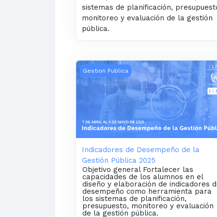
sistemas de planificación, presupuest
monitoreo y evaluación de la gestión
pública.
Indicadores de Desempeño de la Gesti
Gestion Publica
Indicadores de Desempeño de la
Gestión Pública 2025
Objetivo general Fortalecer las
capacidades de los alumnos en el
diseño y elaboración de indicadores 
desempeño como herramienta para
los sistemas de planificación,
presupuesto, monitoreo y evaluación
de la gestión pública.