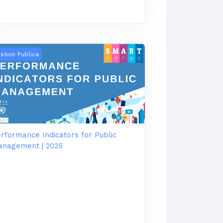
ógico
rformance Indicators for Public Management | 2025
stion Publica
rformance Indicators for Public
anagement | 2025