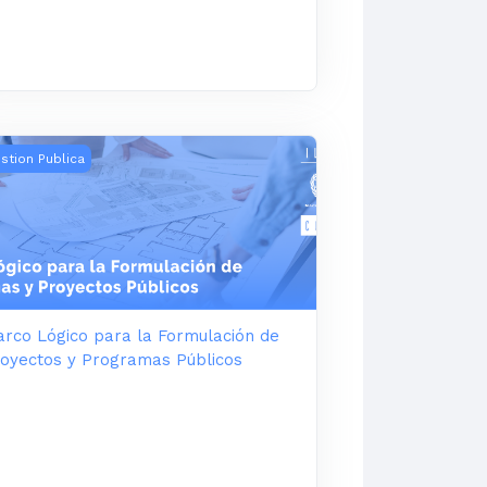
ectos de Inversión Pública - 2025
rco Lógico para la Formulación de Proyectos y Programas P
stion Publica
rco Lógico para la Formulación de
oyectos y Programas Públicos