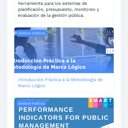
herramienta para los sistemas de
planificación, presupuesto, monitoreo y
evaluación de la gestión pública.
Introducción Práctica a la Metodología de Marco Lógic
Gestion Publica
Introducción Práctica a la Metodología de
Marco Lógico
Performance Indicators for Public Management | 2025
Gestion Publica