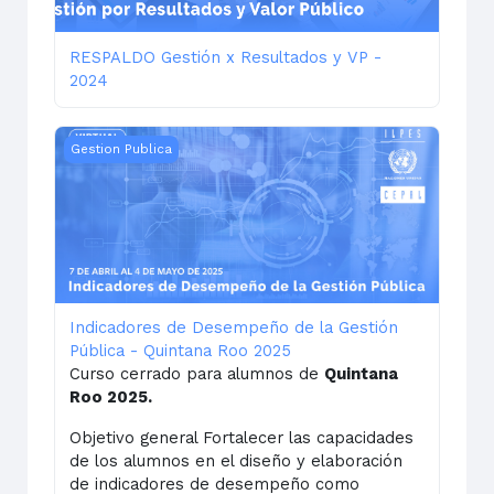
RESPALDO Gestión x Resultados y VP -
2024
Indicadores de Desempeño de la Gestión Pública - Qu
Gestion Publica
Indicadores de Desempeño de la Gestión
Pública - Quintana Roo 2025
Curso cerrado para alumnos de
Quintana
Roo 2025.
Objetivo general Fortalecer las capacidades
de los alumnos en el diseño y elaboración
de indicadores de desempeño como