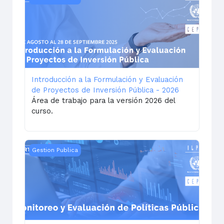
Introducción a la Formulación y Evaluación
de Proyectos de Inversión Pública - 2026
Área de trabajo para la versión 2026 del
curso.
Monitoreo y Evaluación de Políticas Públicas | 2026
Gestion Publica