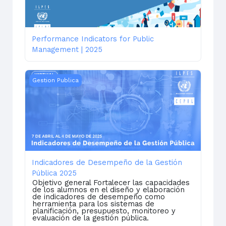
Performance Indicators for Public
Management | 2025
Indicadores de Desempeño de la Gestión Pública 202
Gestion Publica
Indicadores de Desempeño de la Gestión
Pública 2025
Objetivo general Fortalecer las capacidades
de los alumnos en el diseño y elaboración
de indicadores de desempeño como
herramienta para los sistemas de
planificación, presupuesto, monitoreo y
evaluación de la gestión pública.