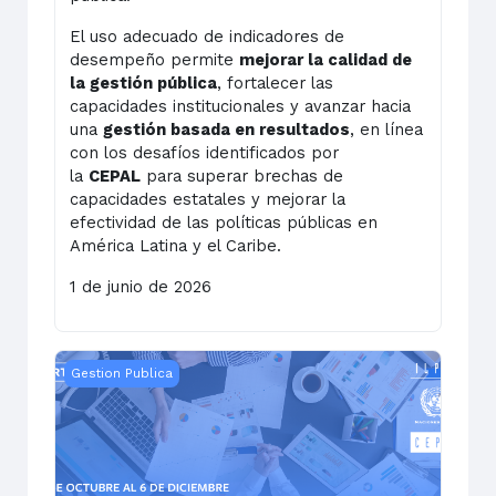
El uso adecuado de indicadores de
desempeño permite
mejorar la calidad de
la gestión pública
, fortalecer las
capacidades institucionales y avanzar hacia
una
gestión basada en resultados
, en línea
con los desafíos identificados por
la
CEPAL
para superar brechas de
capacidades estatales y mejorar la
efectividad de las políticas públicas en
América Latina y el Caribe.
1 de junio de 2026
RESPALDO Gestión x Resultados y VP - 2024
Gestion Publica