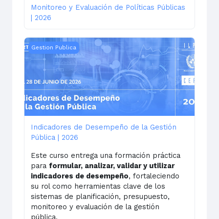
Monitoreo y Evaluación de Políticas Públicas
| 2026
Indicadores de Desempeño de la Gestión Pública | 20
Gestion Publica
Indicadores de Desempeño de la Gestión
Pública | 2026
Este curso entrega una formación práctica
para
formular, analizar, validar y utilizar
indicadores de desempeño
, fortaleciendo
su rol como herramientas clave de los
sistemas de planificación, presupuesto,
monitoreo y evaluación de la gestión
pública.