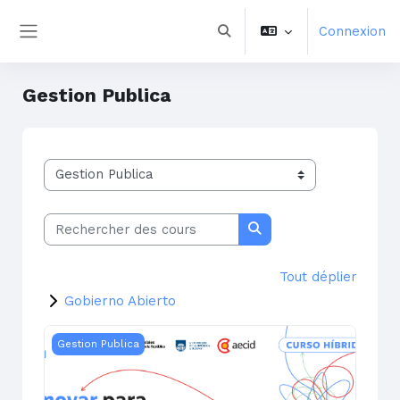
Aller au contenu principal
Connexion
Activer/désactiver la saisie 
Panneau latéral
Gestion Publica
Catégories de cours
Rechercher des cours
Rechercher des cours
Tout déplier
Gobierno Abierto
Innovar para la complejidad: Estrategias del sector pú
Gestion Publica