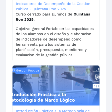
Indicadores de Desempeño de la Gestión
Pública - Quintana Roo 2025
Curso cerrado para alumnos de
Quintana
Roo 2025.
Objetivo general Fortalecer las capacidades
de los alumnos en el diseño y elaboración
de indicadores de desempeño como
herramienta para los sistemas de
planificación, presupuesto, monitoreo y
evaluación de la gestión pública.
Introducción Práctica a la Metodología de Marco Lógic
Gestion Publica
Introducción Práctica a la Metodología de