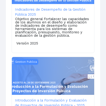
Indicadores de Desempeño de la Gestión
Pública 2025
Objetivo general Fortalecer las capacidades
de los alumnos en el diseño y elaboración
de indicadores de desempeño como
herramienta para los sistemas de
planificación, presupuesto, monitoreo y
evaluación de la gestión pública.
Versión 2025
Introducción a la Formulación y Evaluación de Proyect
Gestion Publica
Introducción a la Formulación y Evaluación
de Proyectos de Inversión Pública - 2025