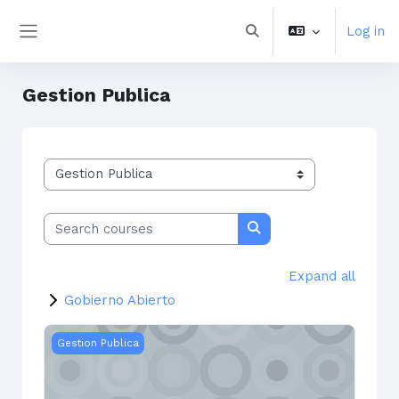
Skip to main content
Log in
Toggle search input
Side panel
Gestion Publica
Course categories
Search courses
Search courses
Expand all
Gobierno Abierto
Resumen Marco Lógico - 2026
Gestion Publica