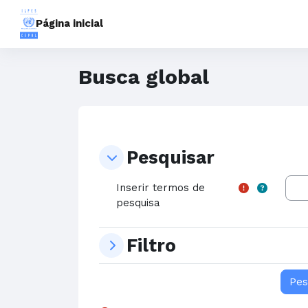
Ir para o conteúdo principal
Página inicial
Busca global
Pesquisar
Pesquisar
Pesquisar
Inserir termos de
pesquisa
Filtro
Filtro
Filtro