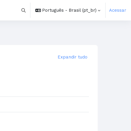
Português - Brasil ‎(pt_br)‎
Acessar
Alternar entrada de pesquisa
Expandir tudo